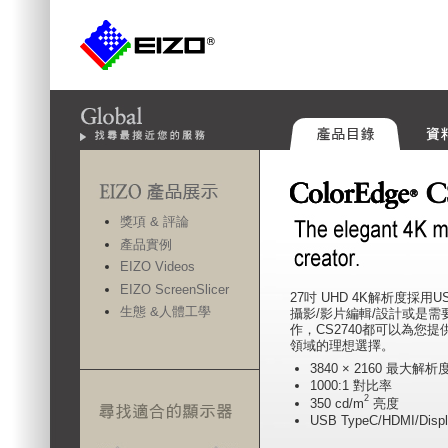
獎項 & 評論
產品實例
EIZO Videos
EIZO ScreenSlicer
27吋 UHD 4K解析度採用U
生態 &人體工學
攝影/影片編輯/設計或是
作，CS2740都可以為您
領域的理想選擇。
3840 × 2160 最大解析
1000:1 對比率
2
350 cd/m
亮度
USB TypeC/HDMI/Disp