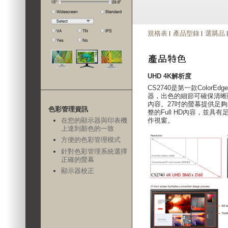
規格表
產品型錄
選購品
UHD 4K解析度
CS2740是第一款ColorEdge
器，出色的細節可確保清晰
內容。27吋的螢幕提供足
色彩管理資訊
整的Full HD內容，並具
在您的顯示器與印表機
作視窗。
上達到顏色的一致
方便的色彩管理模式
針對色彩管理系統選擇
正確的螢幕
顯示器校正